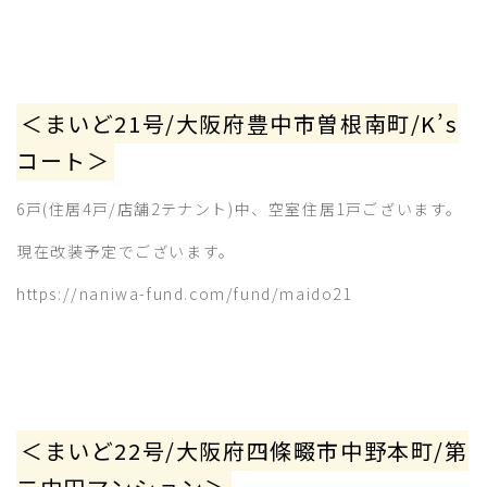
＜まいど21号/大阪府豊中市曽根南町/K’s
コート＞
6戸(住居4戸/店舗2テナント)中、空室住居1戸ございます。
現在改装予定でございます。
https://naniwa-fund.com/fund/maido21
＜まいど22号/大阪府四條畷市中野本町/第