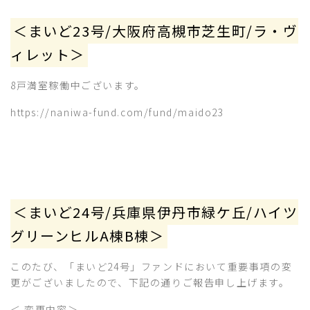
＜まいど23号/大阪府高槻市芝生町/ラ・ヴ
ィレット＞
8戸満室稼働中ございます。
https://naniwa-fund.com/fund/maido23
＜まいど24号/兵庫県伊丹市緑ケ丘/ハイツ
グリーンヒルA棟B棟＞
このたび、「まいど24号」ファンドにおいて重要事項の変
更がございましたので、下記の通りご報告申し上げます。
＜ 変更内容＞