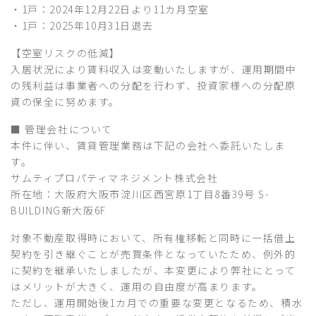
・1戸：2024年12月22日より11カ月空室
・1戸：2025年10月31日退去
【空室リスクの低減】
入居状況により賃料収入は変動いたしますが、運用期間中
の残利益は事業者への分配を行わず、投資家様への分配原
資の保全に努めます。
■ 管理会社について
本件に伴い、賃貸管理業務は下記の会社へ委託いたしま
す。
サムティプロパティマネジメント株式会社
所在地：大阪府大阪市淀川区西宮原1丁目8番39号 S-
BUILDING新大阪6F
対象不動産取得時において、所有権移転と同時に一括借上
契約を引き継ぐことが売買条件となっていたため、例外的
に契約を継承いたしましたが、本変更により弊社にとって
はメリットが大きく、運用の自由度が高まります。
ただし、運用開始後1カ月での重要な変更となるため、積水