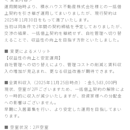
運用開始時より、積水ハウス不動産株式会社様との一括借
上契約を引き継ぎ運用してまいりましたが、現行契約は
2025年11月30日をもって満了いたします。
当初は同条件で2年間の契約締結を予定しておりましたが、
交渉の結果、一括借上契約を継続せず、自社管理へ切り替
えることで、収益性の向上を目指す方針といたしました。
■ 変更によるメリット
【収益性の向上と安定運用】
自社管理への切り替えにより、管理コストの削減と賃料収
入の増加が見込まれ、更なる収益改善が期待できます。
■全賃料収入（2025年11月25日時点）：金5,583,000円
現状、空室が2戸ございますため、一括借上契約の解除によ
り一時的に収入が減少いたしますが、投資家様への分配金
への影響はございません。
早期に入居募集を行い、より安定した運用を目指してまい
ります。
■ 空室状況：2戸空室