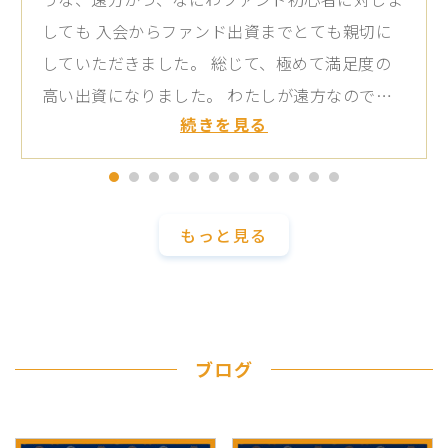
しても 入会からファンド出資までとても親切に
していただきました。 総じて、極めて満足度の
高い出資になりました。 わたしが遠方なので言
続きを見る
えることですが なにわファンドさんは、日本中
各地からの出資者の方々に対しての 配慮、公平
性が最高ランクであると思います。 遠方に住ん
でいても、関西の方々と同等に扱っていただけた
もっと見る
うえに 優待についても関西の方々と同様に楽し
めるものでした。 次回、わたしどもが出資させ
ていただけるような ファンドが完成しました
ら、お声がけいただきたく思います この度は、
ブログ
とても気持ちの良い投資機会を与えていただきあ
りがとうございました。