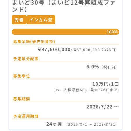
まいど30号（まいど12号再組成ファ
ンド）
先着
インカム型
100%
募集金額(優先出資枠)
¥37,600,000
/ ¥37,600,000（376口）
予定年分配率
6.0%
（税引前）
募集単位
10万円/1口
(お一人様最低5口、最大376口まで)
募集期間
2026/7/22 〜
予定運用期間
24ヶ月
（2026/9/1 〜 2028/8/31）