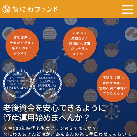
この時代
資産運用は
流動性よく
少額から手堅く
短期的な運用
始められたら
ができると
安心やな！
ええな！
不動産投資は
管理が大変...
管理不要で手軽に
できたらなぁ
老後資金を安心できるように
資産運用始めまへんか？
人生100年時代老後のプラン考えてまっか？
なにわのあきんど魂が、あんさんの為に手伝わせてもらいま