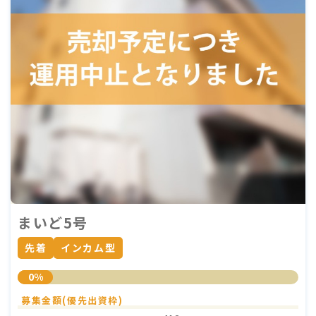
まいど5号
先着
インカム型
0%
募集金額(優先出資枠)