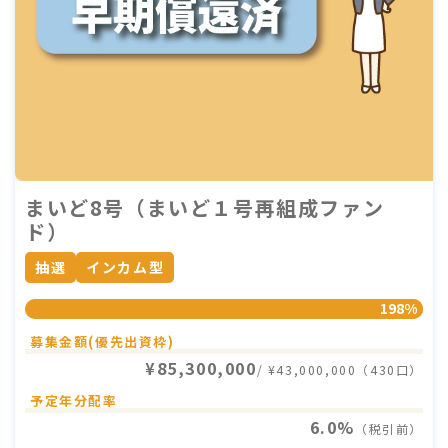
まいど8号（まいど１号再組成ファン
ド）
抽選
インカム型
198%
募集金額(優先出資枠)
¥85,300,000
/ ¥43,000,000（430口）
予定年分配率
6.0%
（税引前）