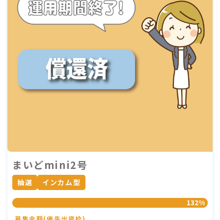
まいどmini2号
抽選
インカム型
132%
募集金額(優先出資枠)