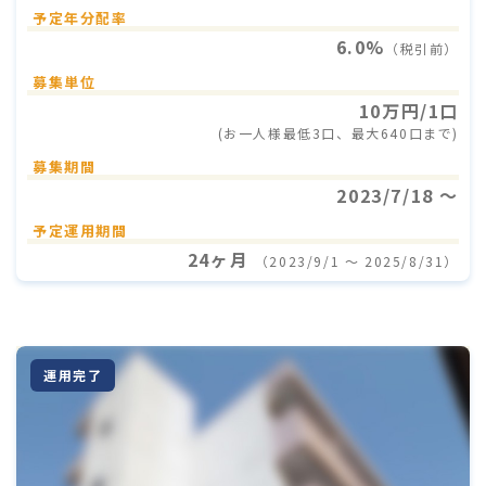
予定年分配率
6.0%
（税引前）
募集単位
10万円/1口
(お一人様最低3口、最大640口まで)
募集期間
2023/7/18 〜
予定運用期間
24ヶ月
（2023/9/1 〜 2025/8/31）
運用完了