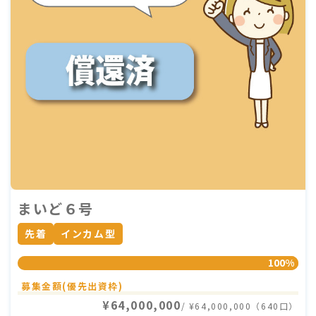
まいど６号
先着
インカム型
100%
募集金額(優先出資枠)
¥64,000,000
/ ¥64,000,000（640口）