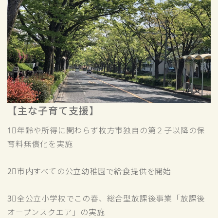
【主な子育て支援】
1⃣年齢や所得に関わらず枚方市独自の第２子以降の保
育料無償化を実施
2⃣市内すべての公立幼稚園で給食提供を開始
3⃣全公立小学校でこの春、総合型放課後事業「放課後
オープンスクエア」の実施