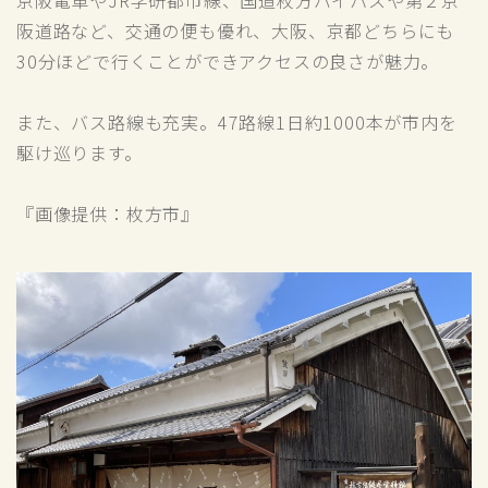
京阪電車やJR学研都市線、国道枚方バイパスや第２京
阪道路など、交通の便も優れ、大阪、京都どちらにも
30分ほどで行くことができアクセスの良さが魅力。
また、バス路線も充実。47路線1日約1000本が市内を
駆け巡ります。
『画像提供：枚方市』