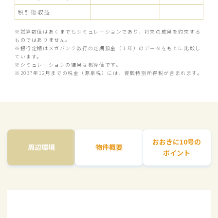
税引後収益
※試算数値はあくまでもシミュレーションであり、将来の成果を約束する
ものではありません。
※銀行定期はメガバンク数行の定期預金（１年）のデータをもとに比較し
ています。
※シミュレーションの結果は概算値です。
※2037年12月までの税金（源泉税）には、復興特別所得税が含まれます。
おおきに10号の
周辺環境
物件概要
ポイント