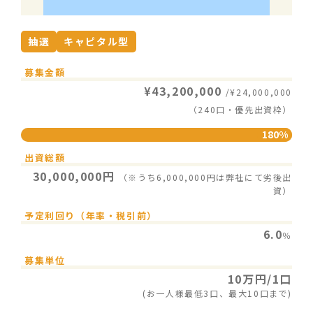
抽選
キャピタル型
募集金額
¥43,200,000
/¥24,000,000
（240口・優先出資枠）
180%
出資総額
30,000,000円
（※うち6,000,000円は弊社にて劣後出
資）
予定利回り（年率・税引前）
6.0
％
募集単位
10万円/1口
(お一人様最低3口、最大10口まで)