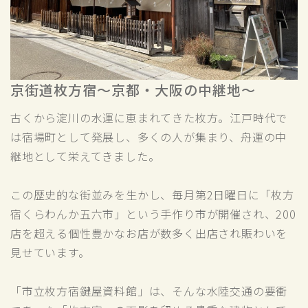
京街道枚方宿～京都・大阪の中継地～
古くから淀川の水運に恵まれてきた枚方。江戸時代で
は宿場町として発展し、多くの人が集まり、舟運の中
継地として栄えてきました。
この歴史的な街並みを生かし、毎月第2日曜日に「枚方
宿くらわんか五六市」という手作り市が開催され、200
店を超える個性豊かなお店が数多く出店され賑わいを
見せています。
「市立枚方宿鍵屋資料館」は、そんな水陸交通の要衝