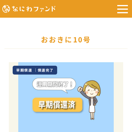
おおきに10号
早期償還 ｜償還完了