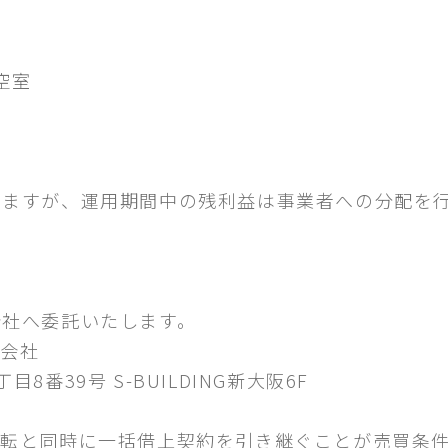
月空室
しますが、運用期間中の残利益は事業者への分配を
会社へ委託いたします。
式会社
番39号 S-BUILDING新大阪6F
移転と同時に一括借上契約を引き継ぐことが売買条