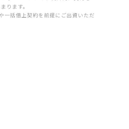
高まります。
や一括借上契約を前提にご出資いただ