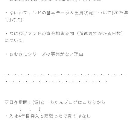
・
なにわファンドの基本データ＆出資状況について(2025年
1月時点)
・
なにわファンドの資金拘束期間（償還までかかる日数）
について
・
おおきにシリーズの募集がない理由
-・-・-・-・-・-・-・-・-・-・-・-・-・-・-・-・-・-・-
・-・-・-・-・-・-・-・-・-・-・-・-・-・-・-・
▽日々奮闘！(仮)あーちゃんブログはこちらから
↓ ↓ ↓
・
入社4年目突入と頑張ったで賞のはなし