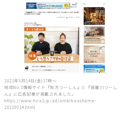
2021年5月14日(金)17時～
地域No.1情報サイト『枚方つーしん』と『寝屋川つーし
ん』に広告記事が掲載されました。
https://www.hira2.jp/ad/ambitioushome-
20210514.html