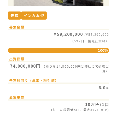
先着
インカム型
募集金額
¥59,200,000
/¥59,200,000
（592口・優先出資枠）
100%
出資総額
74,000,000円
（※うち14,800,000円は弊社にて劣後出
資）
予定利回り（年率・税引前）
6.0
％
募集単位
10万円/1口
(お一人様最低5口、最大592口まで)