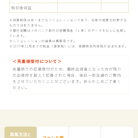
税引後収益
※試算数値はあくまでもシミュレーションであり、将来の成果を約束する
ものではありません。
※銀行定期はメガバンク数行の定期預金（１年）のデータをもとに比較し
ています。
※シミュレーションの結果は概算値です。
※2037年12月までの税金（源泉税）には、復興特別所得税が含まれます。
＜先着順受付について＞
先着順での応募受付のため、最終出資者となった方が残り
の出資枠を超えて応募された場合、後日一部当選のご案内
をさせていただくことがございます。あらかじめご了承く
ださい。
募集方法と
ファンド概