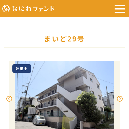
まいど29号
運用中