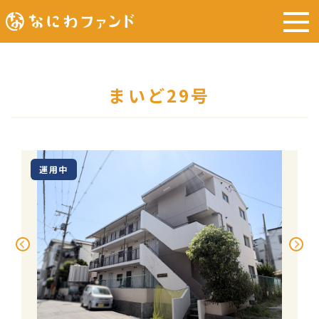
まいど29号
運用中