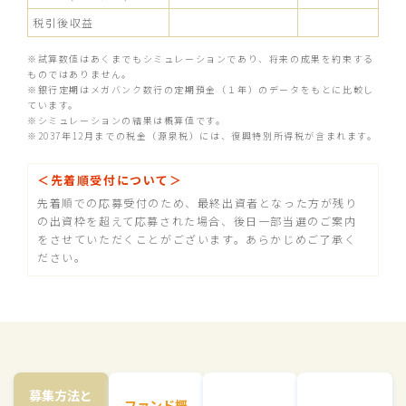
税引後収益
※試算数値はあくまでもシミュレーションであり、将来の成果を約束する
ものではありません。
※銀行定期はメガバンク数行の定期預金（１年）のデータをもとに比較し
ています。
※シミュレーションの結果は概算値です。
※2037年12月までの税金（源泉税）には、復興特別所得税が含まれます。
＜先着順受付について＞
先着順での応募受付のため、最終出資者となった方が残り
の出資枠を超えて応募された場合、後日一部当選のご案内
をさせていただくことがございます。あらかじめご了承く
ださい。
募集方法と
ファンド概