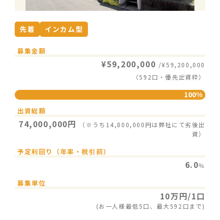
先着
インカム型
募集金額
¥59,200,000
/¥59,200,000
（592口・優先出資枠）
100%
出資総額
74,000,000円
（※うち14,800,000円は弊社にて劣後出
資）
予定利回り（年率・税引前）
6.0
％
募集単位
10万円/1口
(お一人様最低5口、最大592口まで)